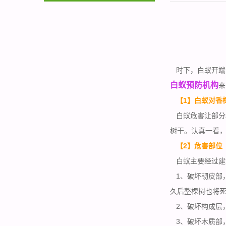
时下，白蚁开端
白蚁预防机构
来
【1】白蚁对香
白蚁危害让部分
树干。认真一看，
【2】危害部位
白蚁主要经过建
1、破坏韧皮部
久后整棵树也将
2、破坏构成层
3、破坏木质部