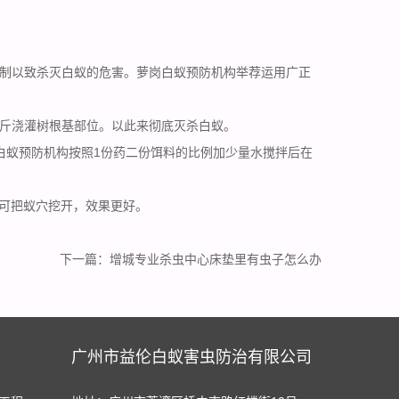
制以致杀灭白蚁的危害。萝岗白蚁预防机构举荐运用广正
0斤浇灌树根基部位。以此来彻底
灭杀白蚁
。
白蚁预防机构按照1份药二份饵料的比例加少量水搅拌后在
的可把蚁穴挖开，效果更好。
下一篇：
增城专业杀虫中心床垫里有虫子怎么办
广州市益伦白蚁害虫防治有限公司