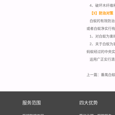
4、破坏木纤维
【3】防治对策
白蚁的有效防治
或者白蚁净实行
1、对白蚁为害的
2、关于白蚁为
蚂蚁经过的中央
运用广正实行滴灌
上一篇：
番禺白
服务范围
四大优势