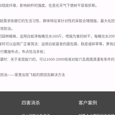
和韧皮纤维，影响树杆的强度，在恶劣天气下使树干容易折断。
就需求依据它的
生活习性
、群体特征来针对性的采取合理措施，最大化控
有效防治。
园林植株，运用白蚁净每桶兑水160斤，喷施为害的树干，每桶兑水20
害时可以运用广正毒饵法：运用白蚁喜食的面包屑、麸皮或碎草等，萝岗
实行撒施布点，布点恰当多些；
时：关于发现蚁穴的，可以1500-2000倍液对蚁穴及周围滴灌有条件
蚁防治——家里出现飞蚁的原因及解决方法
四害消杀
客户案例