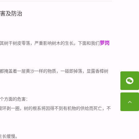
害及防治
萝岗
其树干树皮零落，严重影响树木的生长。下面和我们
都掩盖着一层黄沙一样的物质，一碰即掉落，显露香樟树
个方面的危害：
被环剥一圈，树的根系将因得不到有机物的供给而死亡，不
生长缓慢
。