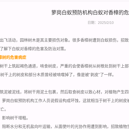
萝岗白蚁预防机构白蚁对香樟的危
日期：2025/2/10
出飞活动，园林树木是其主要损伤对象。很多香樟树遭到白蚁损伤，招致
了解下白蚁对香樟的危害及防治对策。
樟树的危害病症
树干上筑起褐色通道，啃食树皮，严重的会使香樟树从树根处到树干上部
树干上的树皮和部分木质曾经被啃噬掉了，像是被“剥皮”了一样。
筑泥被泥线，将树干用泥土包裹，然后取食树皮以致心材，对植物产生四
，萝岗白蚁预防机构工作人员说假设构成环蚀，这就相当于树干上的树皮
死亡。
，影响树干增粗。
，阻断水分和无机盐向叶运输，从面使叶的光协作用遭到影响，招致植物