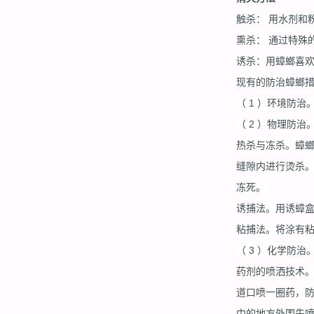
触杀： 用水剂和
熏杀： 通过特殊
诱杀：用蟑螂喜
现有的防治蟑螂
（ 1 ）环境防
（ 2 ）物理防治
热杀与冻杀。蟑螂
缝隙内进行烫杀。
冻死。
诱捕法。用诱蟑
粘捕法。将涂有
（ 3 ）化学防治
药剂的喷洒技术。
道口喷一圈药，
中的地方外围先喷