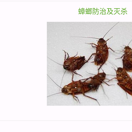
蟑螂防治及灭杀