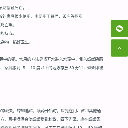
接喷洒接触死亡。
一般的家庭很少使用，主要用于餐厅、饭店等场所。
皮死亡等。
己的特点。
除杂物，搞好卫生。
卵荚中的卵。常用的方法是将开水装入水壶中，倒入蟑螂隐蔽
搬到 -5―-10 度以下的地方存放 30 分钟，蟑螂即被
药物流失，蟑螂逃窜。喷药开始时，应先在门、窗和其他通
地方，直接喷洒会使蟑螂受到刺激，四下逃窜。应在蟑螂集
栖息的缝隙等场所，可先在其周围喷洒 30 － 50 厘的