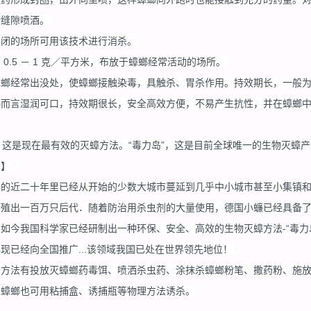
行缝隙喷酒。
密闭的场所可用该技术进行消杀。
0.5 － 1 克／平方米，布放于蟑螂经常活动的场所。
螂经常出没处，使蟑螂接触染毒，具触杀、胃杀作用。持效期长，一般为 1
螂而言湿润可口，持效期很长，安全高效方便，不易产生抗性，并在蟑螂
治。这是现在最有效的灭蟑方法。“毒力岛”，这是目前全球唯一的生物灭蟑
治】
国的近二十年里已经从开始的少数大城市蔓延到几乎中小城市甚至小集镇
繁殖出一百万只后代．随着防治用杀虫剂的大量使用，德国小蠊已经具备
如今我国科学家已经研制出一种环保、安全、高效的生物灭蟑方法-“毒力
现已经向全国推广...该领域我国已处在世界领先地位！
的方法有投放灭蟑螂药毒饵、喷洒杀虫药、涂抹杀蟑螂粉笔、撒药粉、施
来蟑螂也可用粘捕盒、诱捕瓶等物理方法诱杀。