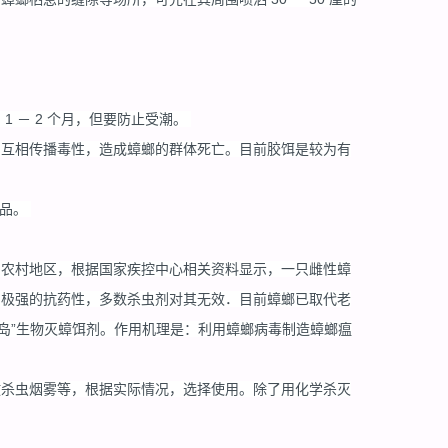
 － 2 个月，但要防止受潮。
中互相传播毒性，造成蟑螂的群体死亡。目前胶饵是较为有
产品。
和农村地区，根据国家疾控中心相关资料显示，一只雌性蟑
了极强的抗药性，多数杀虫剂对其无效．目前蟑螂已取代老
岛”生物灭蟑饵剂。作用机理是：利用蟑螂病毒制造蟑螂瘟
放杀虫烟雾等，根据实际情况，选择使用。除了用化学杀灭