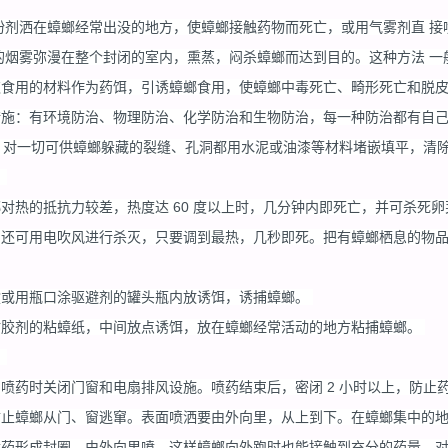
粉剂洒在蟑螂经常出没的地方，使蟑螂接触药物而死亡，或用气雾剂直 
的烟雾弥漫在整个封闭的室内，熏蒸，闷杀蟑螂而达到目的。这种方法 
欢食用的材料作为药饵，引诱蟑螂食用，使蟑螂中毒死亡、畸形死亡和脱
措施：有环境防治、物理防治、化学防治和生物防治，每一种防治都有自
治。对一切可供蟑螂躲藏的裂缝、孔洞都用水泥或油漆等材料堵嵌填平，清
。
对热的抵抗力较差，热度达 60 度以上时，几分钟内即死亡，并可杀死
还可用电吹风进行杀灭，只要调到最热，几秒即死。把有蟑螂栖息的物品、家具
盒或用瓶口涂驱避剂的罐头瓶内放诱饵，诱捕蟑螂。
粘胶剂的粘蟑纸，中间放点诱饵，放在蟑螂经常活动的地方粘捕蟑螂。
。
喷药时关闭门窗和电扇排风设施。喷药结束后，密闭 2 小时以上，防止
防止蟑螂从门、窗逃窜。表面喷洒要由外向里，从上到下。在蟑螂集中的
药形成封圈，由外向里喷，这样蟑螂向外跑时也能接触到充分的药量。对蟑螂