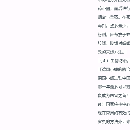
药带圈，而后进
烟雾与熏蒸。在
毒饵。点多量少， 
粉剂。应布放于蟑
胶饵。胶饵对蟑
效的灭蟑方法。
（ 4 ）生物防
【德国小蠊的防
德国小蠊进驻中
螂一年最多可以
鼠成为四害之首！
疫！国家疾控中心
现在常用的有效
害虫的方法外，