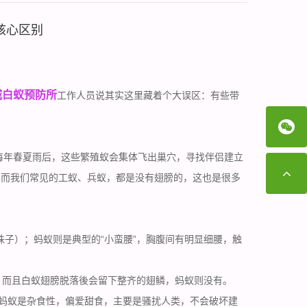
核心区别
城白蚁预防所
工作人员说其实这里藏着个大误区：有些带
。每年春夏雨后，这些繁殖蚁会集体飞出巢穴，寻找伴侣建立
。而我们常见的工蚁、兵蚁，都是没有翅膀的，这也是很多
珠子）；蚂蚁则是典型的“小蛮腰”，胸腹间有明显细腰，触
），而且白蚁翅膀脱落後会留下整齐的翅鳞，蚂蚁则没有。
蚂蚁是杂食性，偏爱甜食，主要是骚扰人类，不会破坏建