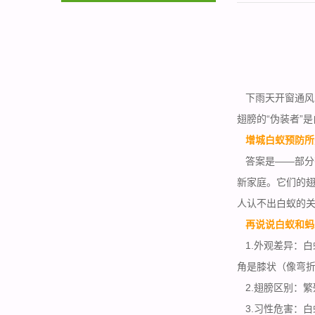
下雨天开窗通风
翅膀的“伪装者”
增城白蚁预防所
答案是——部分有
新家庭。它们的
人认不出白蚁的
再说说白蚁和蚂
1.外观差异：白
角是膝状（像弯
2.翅膀区别：繁
3.习性危害：