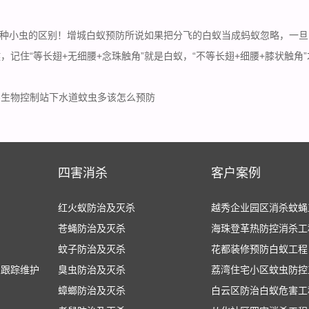
种小虫的区别！增城白蚁预防所说如果把分飞的白蚁当成蚂蚁忽略，一旦
，记住“等长翅+无细腰+念珠触角”就是白蚁，“不等长翅+细腰+膝状触角
害生物控制站下水道蚊虫多该怎么预防
四害消杀
客户案例
红火蚁防治及灭杀
越秀企业园区消杀蚊蝇
苍蝇防治及灭杀
海珠登革热防控消杀工
蚊子防治及灭杀
花都装修预防白蚁工程
人跟踪维护
臭虫防治及灭杀
荔湾住宅小区蚊虫防控
蟑螂防治及灭杀
白云区防治白蚁危害工