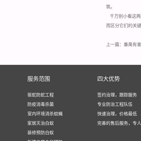
筑。
千万别小看这两
而区分它们的关键
上一篇：
番禺有
服务范围
四大优势
驱蛇防蛇工程
签约治理，跟踪服务
防疫消毒杀菌
专业防治工程队伍
室内环境消杀蚊蝇
快速治理，价格最低
家居灭治白蚁
完善的售后服务，专
装修预防白蚁