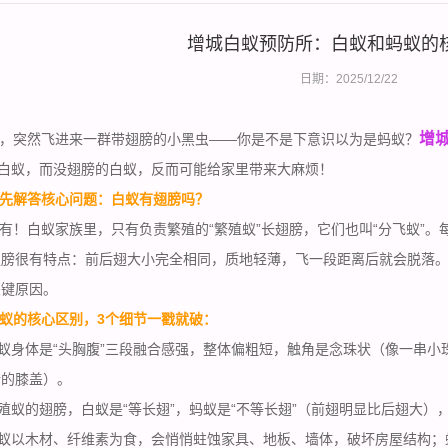
增城白蚁预防所：白蚁和蚂蚁的
日期：2025/12/22
增
，突然飞进来一群带翅膀的小黑虫——你是不是下意识以为是蚂蚁？
是白蚁，而没翅膀的白蚁，反而可能给家里带来大麻烦！
先解答核心问题：白蚁有翅膀吗？
！白蚁家族里，只有负责繁殖的“繁殖蚁”长翅膀，它们也叫“分飞蚁”
翅膀很有特点：
前后翅
大小完全相同，质地轻薄，飞一段距离后就会脱落
关键原因。
蚁的核心区别，3个细节一戳就破：
蚁身体是“头胸腹”三段融合感强，整体偏粗短，触角是念珠状（像一串小
折的膝盖）。
殖蚁的翅膀，白蚁是“等长翅”，蚂蚁是“不等长翅”（前翅明显比后翅大
白蚁以木材、纤维素为食，会悄悄蛀蚀家具、地板、墙体，破坏房屋结构；