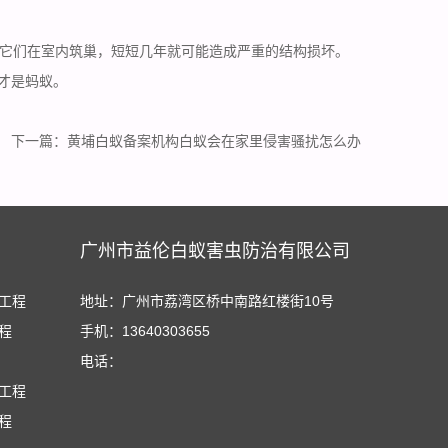
它们在
室内筑巢
，短短几年就可能造成严重的结构损坏。
”才是蚂蚁。
下一篇：
黄埔白蚁备案机构白蚁会在家里侵害骚扰怎么办
广州市益伦白蚁害虫防治有限公司
工程
地址：广州市荔湾区桥中南路红楼街10号
程
手机：13640303655
电话：
工程
程