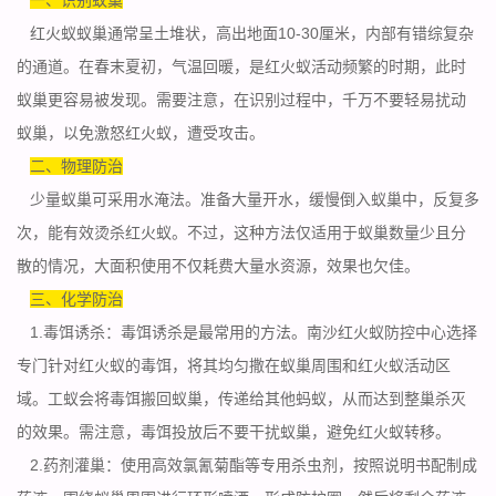
红火蚁蚁巢通常呈土堆状，高出地面10-30厘米，内部有错综复杂
的通道。在春末夏初，气温回暖，是红火蚁活动频繁的时期，此时
蚁巢更容易被发现。需要注意，在识别过程中，千万不要轻易
扰动
蚁巢
，以免激怒红火蚁，遭受攻击。
二、物理防治
少量蚁巢可采用水淹法。准备大量开水，缓慢倒入蚁巢中，反复多
次，能有效烫杀红火蚁。不过，这种方法仅适用于蚁巢数量少且分
散的情况，大面积使用不仅耗费大量水资源，效果也欠佳。
三、化学防治
1.毒饵诱杀：
毒饵诱杀
是最常用的方法。南沙红火蚁防控中心选择
专门针对红火蚁的毒饵，将其均匀撒在蚁巢周围和红火蚁活动区
域。工蚁会将毒饵搬回蚁巢，传递给其他蚂蚁，从而达到整巢杀灭
的效果。需注意，毒饵投放后不要干扰蚁巢，避免红火蚁转移。
2.药剂灌巢：使用高效氯氰菊酯等专用杀虫剂，按照说明书配制成