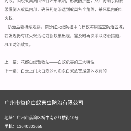
药液。围绕蚁巢周围进行环形喷洒，形成防护圈，然后将剩余药液
缓慢倒入蚁巢内部，确保药剂渗透到蚁巢各个角落，杀死巢内的红
火蚁。
防治后要持续观察，南沙红火蚁防控中心建议每周巡查防治区域，
若发现仍有红火蚁活动或新蚁巢出现，需及时再次采取
防治措施
，
巩固防治效果。
上一篇：
花都白蚁验收站——白蚁危害的三大特性
下一篇：
白云上门灭白蚁公司消杀白蚁危害是怎么收费的
广州市益伦白蚁害虫防治有限公司
地址：广州市荔湾区桥中南路红楼街10号
手机：13640303655