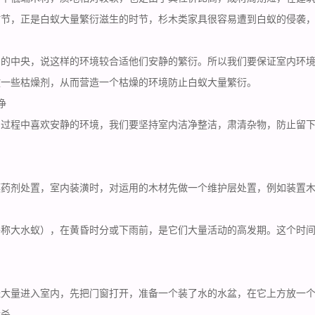
时节，正是白蚁大量繁衍滋生的时节，杉木类家具很容易遭到白蚁的侵袭，
润的中央，说这样的环境较合适他们安静的繁衍。所以我们要保证室内环
放一些枯燥剂，从而营造一个枯燥的环境防止白蚁大量繁衍。
净
的过程中喜欢安静的环境，我们要坚持室内洁净整洁，肃清杂物，防止留
壤药剂处置，室内装潢时，对运用的木材先做一个维护层处置，例如装置
俗称大水蚁），在黄昏时分或下雨前，是它们大量活动的高发期。这个时
经大量进入室内，先把门窗打开，准备一个装了水的水盆，在它上方放一
喷杀。