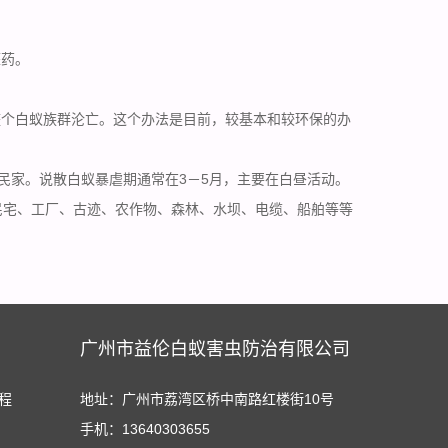
灌药。
整个白蚁族群沦亡。这个办法是目前，较基本和较环保的办
民家。说散白蚁暴虐期通常在3－5月，主要在白昼活动。
民宅、工厂、古迹、农作物、森林、水坝、电缆、船舶等等
广州市益伦白蚁害虫防治有限公司
程
地址：广州市荔湾区桥中南路红楼街10号
手机：13640303655