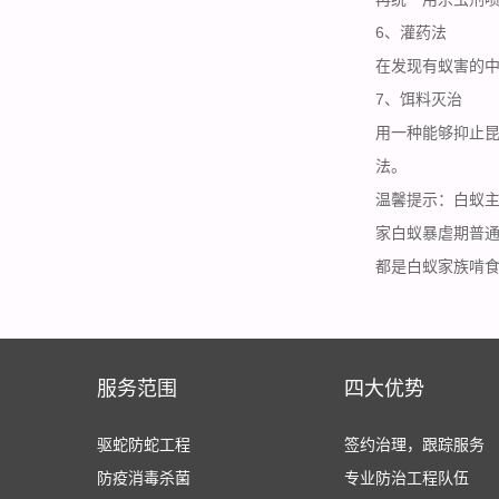
6、灌药法
在发现有蚁害的
7、饵料灭治
用一种能够抑止
法。
温馨提示：白蚁主
家白蚁暴虐期普通
都是白蚁家族啃
服务范围
四大优势
驱蛇防蛇工程
签约治理，跟踪服务
防疫消毒杀菌
专业防治工程队伍