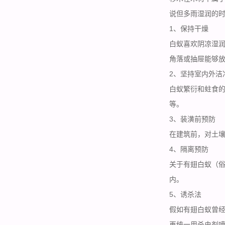
说但多雨湿润的
1、保持干燥
白蚁喜欢阴凉湿
角落或抽屉能够
2、坚持室内外洁
白蚁繁衍和蛀食
等。
3、装潢前预防
在建筑前，对土
4、隔离预防
关于有翅白蚁（
内。
5、诱杀法
假如有翅白蚁曾
再统一用杀虫剂