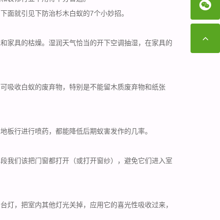
下面就引见下防治杉木白蚁的7个小妙招。
境和家具的枯燥。湿润天气恰当的开下空调抽湿，在家具的
下可吸收白蚁的废弃物，特别是不能留木质废弃物和纸张
木地板行进行喷药，都能降低后期蚁害发作的几率。
间段我们该把门窗都打开（或打开窗纱），避免它们进入室
个台灯，把室内其他灯光关掉，应用它的喜光性吸收过来，