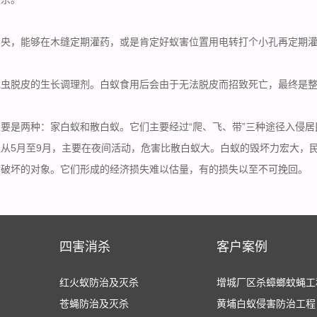
中央，能够在木缝定期灌药，或是肯定好蚁害位置用电转打个小孔再定期
昆虫脱皮的生长调理剂。白蚁食用后会由于无法脱皮而招致死亡，最终是
要是两种：家白蚁和散白蚁。它们主要经过“爬、飞、带”三种途径入侵居
从5月至9月，主要在夜间活动，危害比散白蚁大。白蚁的毁坏力宏大，
食破坏的对象。它们形成的经济损失难以估量，有的损失以至不可挽回。
四害消杀
客户案例
红火蚁防治及灭杀
增城厂区杀蟑螂蚊蝇工
苍蝇防治及灭杀
黄埔白蚁侵害防治工程