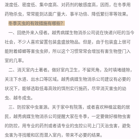
泼度低、密度低、集中度高、对药剂的敏感度高，因而，在冬季用
药物杀虫，常常能到达面广量大、事半功倍、降低繁衍率等效果。
冬季灭虫的有效措施有哪些？
一、回绝外来入侵者。越秀病媒生物消杀公司说在快递兴旺的当今
社会，不少人喜欢留置包装盒
盛放物品
。但是，由于包装盒上很可
能附着蟑螂等害虫虫卵，所以这个习惯常常会增加有害生物登门入
室的几率。
二、消灭室内土著者。做好室内卫生，不留死角，及时填堵缝隙，
关注下水道、出水口等区域。越秀病媒生物消杀公司建议有必要的
状况下，能够选取低毒高效的饵剂实行施药，尽早消灭害虫的幼
虫、越冬成虫。
三、防控家中虫害源。关于家中有院落，或者喜欢种植盆栽的居
民，越秀病媒生物消杀公司提醒大家在冬季，一定要做好植物
虫害
的防控，
用专业的药剂或者请专业的虫控公司上门灭治虫害，避免
虫害为寻找暖和区而潜入室内，带来不必要的结果。